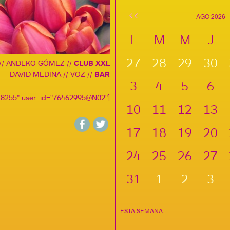
<<
AGO 2026
L
M
M
J
27
28
29
30
// ANDEKO GÓMEZ //
CLUB XXL
DAVID MEDINA // VOZ //
BAR
3
4
5
6
448255" user_id="76462995@N02"]
10
11
12
13
17
18
19
20
24
25
26
27
31
1
2
3
ESTA SEMANA