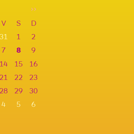
>>
V
S
D
31
1
2
7
8
9
14
15
16
21
22
23
28
29
30
4
5
6