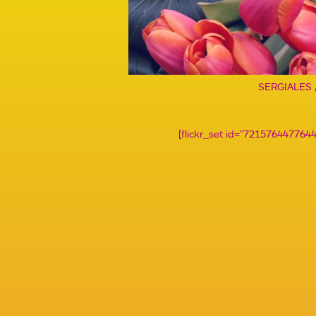
SERGIALES 
[flickr_set id="72157644776