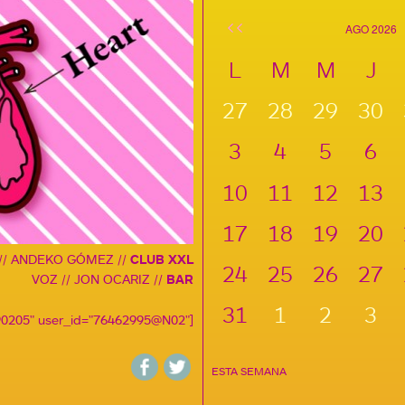
<<
AGO 2026
L
M
M
J
27
28
29
30
3
4
5
6
10
11
12
13
17
18
19
20
// ANDEKO GÓMEZ //
CLUB XXL
24
25
26
27
VOZ // JON OCARIZ //
BAR
31
1
2
3
490205" user_id="76462995@N02"]
ESTA SEMANA