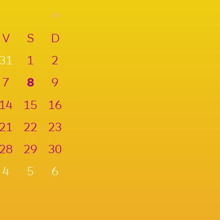
>>
V
S
D
31
1
2
7
8
9
14
15
16
21
22
23
28
29
30
4
5
6