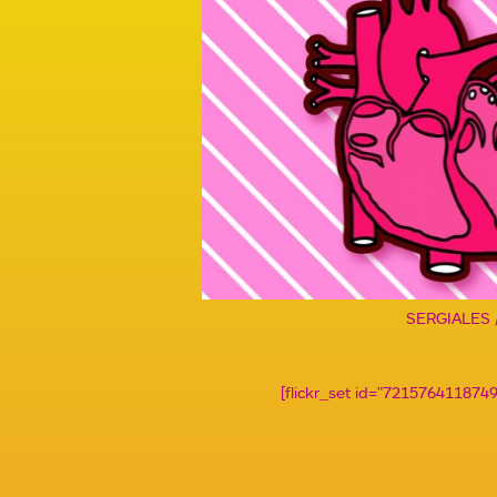
SERGIALES 
[flickr_set id="72157641187