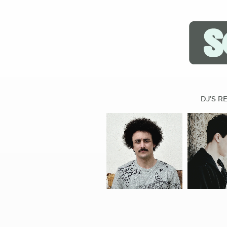
DJ’S R