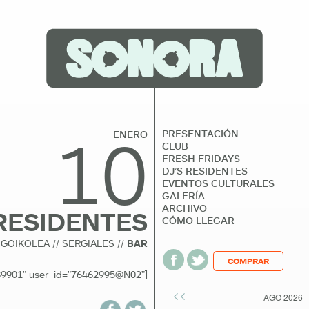
10
PRESENTACIÓN
ENERO
CLUB
FRESH FRIDAYS
DJ’S RESIDENTES
EVENTOS CULTURALES
GALERÍA
ARCHIVO
RESIDENTES
CÓMO LLEGAR
 GOIKOLEA // SERGIALES //
BAR
COMPRAR
989901" user_id="76462995@N02"]
<<
AGO 2026