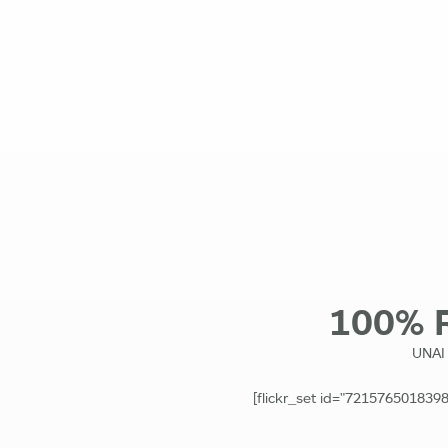
100% 
UNAI
[flickr_set id="72157650183