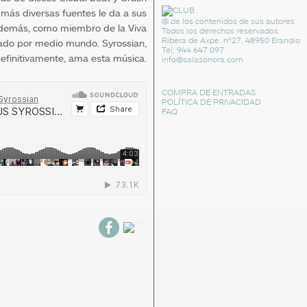
 más diversas fuentes le da a sus
@ de los contenidos de sus autores
 Además, como miembro de la Viva
Todos los derechos reservados
Ribera de Axpe, nº27, 48950 Erandio
hado por medio mundo. Syrossian,
Tel: 944 647 097
efinitivamente, ama esta música.
info@salasonora.com
COMPRA DE ENTRADAS
POLÍTICA DE PRIVACIDAD
FAQ