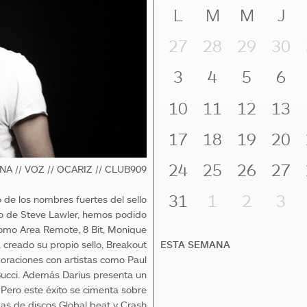
L
M
M
J
27
28
29
30
3
4
5
6
10
11
12
13
17
18
19
20
24
25
26
27
A // VOZ // OCARIZ // CLUB909
31
1
2
3
 de los nombres fuertes del sello
lo de Steve Lawler, hemos podido
como Area Remote, 8 Bit, Monique
ESTA SEMANA
 creado su propio sello, Breakout
oraciones con artistas como Paul
 Bucci. Además Darius presenta un
Pero este éxito se cimenta sobre
das de discos Global beat y Crash