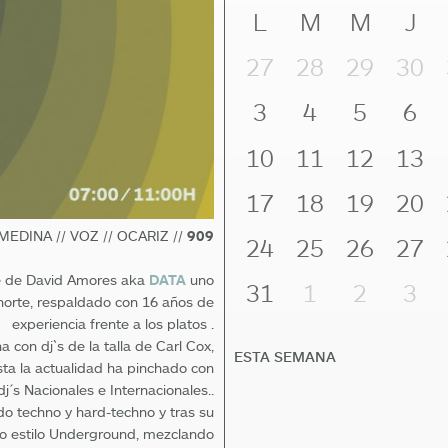
L
M
M
J
27
28
29
30
3
4
5
6
10
11
12
13
17
18
19
20
 MEDINA // VOZ // OCARIZ //
909
24
25
26
27
e de David Amores aka
DATA
uno
31
1
2
3
 norte, respaldado con 16 años de
experiencia frente a los platos .
 con dj`s de la talla de Carl Cox,
ESTA SEMANA
sta la actualidad ha pinchado con
j´s Nacionales e Internacionales..
o techno y hard-techno y tras su
io estilo Underground, mezclando