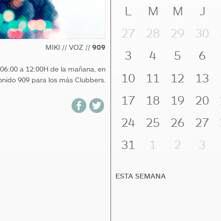
L
M
M
J
27
28
29
30
MIKI // VOZ //
909
3
4
5
6
e 06:00 a 12:00H de la mañana, en
10
11
12
13
onido 909 para los más Clubbers.
17
18
19
20
24
25
26
27
31
1
2
3
ESTA SEMANA