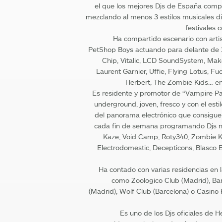
el que los mejores Djs de España comp
mezclando al menos 3 estilos musicales di
festivales
Ha compartido escenario con arti
PetShop Boys actuando para delante de 2
Chip, Vitalic, LCD SoundSystem, Make
Laurent Garnier, Uffie, Flying Lotus, F
Herbert, The Zombie Kids… entr
Es residente y promotor de “Vampire Par
underground, joven, fresco y con el es
del panorama electrónico que consigue 
cada fin de semana programando Djs na
Kaze, Void Camp, Roty340, Zombie Ki
Electrodomestic, Decepticons, Blasco 
Ha contado con varias residencias en 
como Zoologico Club (Madrid), Ba
(Madrid), Wolf Club (Barcelona) o Casino 
Es uno de los Djs oficiales de 