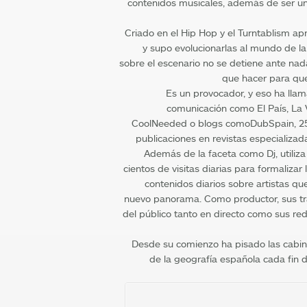
contenidos musicales, además de ser uno
Criado en el Hip Hop y el Turntablism apre
y supo evolucionarlas al mundo de l
sobre el escenario no se detiene ante nada
que hacer para que 
Es un provocador, y eso ha lla
comunicación como El País, La V
CoolNeeded o blogs comoDubSpain, 2
publicaciones en revistas especializa
Además de la faceta como Dj, utiliz
cientos de visitas diarias para formalizar 
contenidos diarios sobre artistas qu
nuevo panorama. Como productor, sus tr
del público tanto en directo como sus re
Desde su comienzo ha pisado las cabin
de la geografía española cada fin 