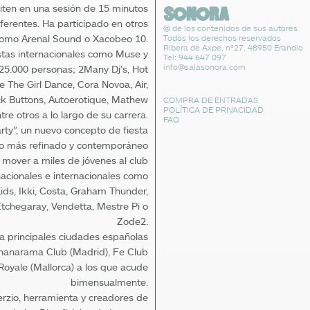
iten en una sesión de 15 minutos
ferentes. Ha participado en otros
@ de los contenidos de sus autores
Todos los derechos reservados
 como Arenal Sound o Xacobeo 10.
Ribera de Axpe, nº27, 48950 Erandio
stas internacionales como Muse y
Tel: 944 647 097
info@salasonora.com
5.000 personas; 2Many Dj’s, Hot
 The Girl Dance, Cora Novoa, Air,
uck Buttons, Autoerotique, Mathew
COMPRA DE ENTRADAS
POLÍTICA DE PRIVACIDAD
e otros a lo largo de su carrera.
FAQ
ty”, un nuevo concepto de fiesta
tilo más refinado y contemporáneo
mover a miles de jóvenes al club
cionales e internacionales como
ds, Ikki, Costa, Graham Thunder,
Etchegaray, Vendetta, Mestre Pi o
Zode2.
la principales ciudades españolas
nanarama Club (Madrid), Fe Club
Royale (Mallorca) a los que acude
bimensualmente.
Herzio, herramienta y creadores de