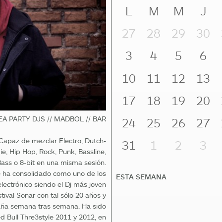
L
M
M
J
27
28
29
30
3
4
5
6
10
11
12
13
17
18
19
20
EA PARTY DJS // MADBOL // BAR
24
25
26
27
 Capaz de mezclar Electro, Dutch-
31
1
2
3
, Hip Hop, Rock, Punk, Bassline,
ss o 8-bit en una misma sesión.
e ha consolidado como uno de los
ESTA SEMANA
lectrónico siendo el Dj más joven
tival Sonar con tal sólo 20 años y
aña semana tras semana. Ha sido
d Bull Thre3style 2011 y 2012, en