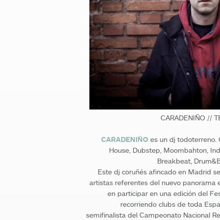
CARADENIÑO // T
CARADENIÑO
es un dj todoterreno.
House, Dubstep, Moombahton, Indie
Breakbeat, Drum&Ba
Este dj coruñés afincado en Madrid s
artistas referentes del nuevo panorama e
en participar en una edición del Fes
recorriendo clubs de toda Esp
semifinalista del Campeonato Nacional Re