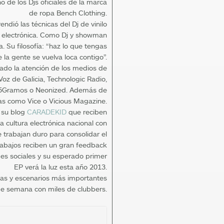
 de los Djs oficiales de la marca
de ropa Bench Clothing.
ndió las técnicas del Dj de vinilo
a electrónica. Como Dj y showman
. Su filosofía: “haz lo que tengas
la gente se vuelva loca contigo”.
mado la atención de los medios de
oz de Galicia, Technologic Radio,
5Gramos o Neonized. Además de
das como Vice o Vicious Magazine.
a su blog
CARADEKID
que reciben
la cultura electrónica nacional con
e trabajan duro para consolidar el
abajos reciben un gran feedback
des sociales y su esperado primer
EP verá la luz esta año 2013.
as y escenarios más importantes
de semana con miles de clubbers.