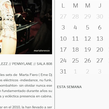
L
M
M
J
27
28
29
30
3
4
5
6
10
11
12
13
17
18
19
20
24
25
26
27
LEZZ // PENNYLANE // SALA 808
31
1
2
3
ales sets de Marta Fiero ( Eme Dj
os eléctricos -indiedance, nu funk,
oombahton- sin olvidar nunca ese
ESTA SEMANA
an fundamentado durante años su
a y ecléctica presencia en cabina.
r en el 2010, la han llevado a ser