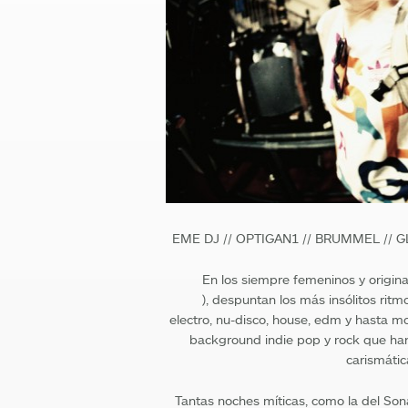
EME DJ // OPTIGAN1 // BRUMMEL // G
En los siempre femeninos y origin
), despuntan los más insólitos ritm
electro, nu-disco, house, edm y hasta m
background indie pop y rock que h
carismátic
Tantas noches míticas, como la del Sona