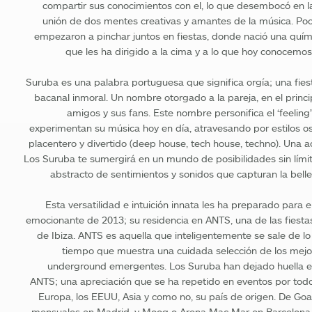
compartir sus conocimientos con el, lo que desembocó en la
unión de dos mentes creativas y amantes de la música. Po
empezaron a pinchar juntos en fiestas, donde nació una quím
que les ha dirigido a la cima y a lo que hoy conocem
Suruba es una palabra portuguesa que significa orgía; una fies
bacanal inmoral. Un nombre otorgado a la pareja, en el princi
amigos y sus fans. Este nombre personifica el ‘feeling
experimentan su música hoy en día, atravesando por estilos 
placentero y divertido (deep house, tech house, techno). Una a
Los Suruba te sumergirá en un mundo de posibilidades sin límite
abstracto de sentimientos y sonidos que capturan la bell
Esta versatilidad e intuición innata les ha preparado para
emocionante de 2013; su residencia en ANTS, una de las fiestas
de Ibiza. ANTS es aquella que inteligentemente se sale de lo 
tiempo que muestra una cuidada selección de los mejor
underground emergentes. Los Suruba han dejado huella en
ANTS; una apreciación que se ha repetido en eventos por tod
Europa, los EEUU, Asia y como no, su país de origen. De Goa,
mensuales en Madrid, y Moog o Arena Mac Mar en Barcelona