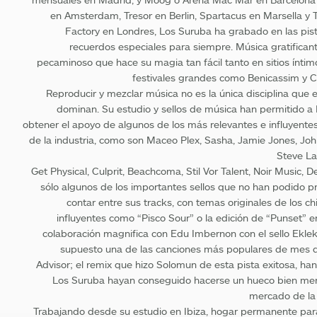
en Amsterdam, Tresor en Berlin, Spartacus en Marsella y
Factory en Londres, Los Suruba ha grabado en las pist
recuerdos especiales para siempre. Música gratifica
pecaminoso que hace su magia tan fácil tanto en sitios ínti
festivales grandes como Benicassim y C
Reproducir y mezclar música no es la única disciplina que 
dominan. Su estudio y sellos de música han permitido a
obtener el apoyo de algunos de los más relevantes e influyent
de la industria, como son Maceo Plex, Sasha, Jamie Jones, Jo
Steve La
Get Physical, Culprit, Beachcoma, Stil Vor Talent, Noir Music, 
sólo algunos de los importantes sellos que no han podido pr
contar entre sus tracks, con temas originales de los ch
influyentes como “Pisco Sour” o la edición de “Punset” e
colaboración magnifica con Edu Imbernon con el sello Eklekt
supuesto una de las canciones más populares de mes 
Advisor; el remix que hizo Solomun de esta pista exitosa, ha
Los Suruba hayan conseguido hacerse un hueco bien mer
mercado de la 
Trabajando desde su estudio en Ibiza, hogar permanente para