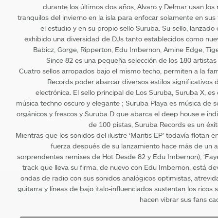
durante los últimos dos años, Alvaro y Delmar usan lo
tranquilos del invierno en la isla para enfocar solamente en sus
el estudio y en su propio sello Suruba. Su sello, lanzado
exhibido una diversidad de DJs tanto establecidos como nue
Babicz, Gorge, Ripperton, Edu Imbernon, Amine Edge, Tige
Since 82 es una pequeña selección de los 180 artistas 
Cuatro sellos arropados bajo el mismo techo, permiten a la fam
Records poder abarcar diversos estilos significativos 
electrónica. El sello principal de Los Suruba, Suruba X, es
música techno oscuro y elegante ; Suruba Playa es música de 
orgánicos y frescos y Suruba D que abarca el deep house e ind
de 100 pistas, Suruba Records es un éxit
Mientras que los sonidos del ilustre ‘Mantis EP’ todavía flotan en
fuerza después de su lanzamiento hace más de un añ
sorprendentes remixes de Hot Desde 82 y Edu Imbernon), ‘Faye
track que lleva su firma, de nuevo con Edu Imbernon, está de
ondas de radio con sus sonidos analógicos optimistas, atrevid
guitarra y líneas de bajo italo-influenciados sustentan los ricos
hacen vibrar sus fans ca