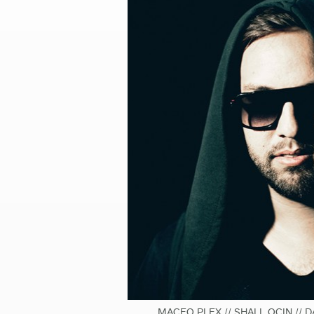
MACEO PLEX // SHALL OCIN // D