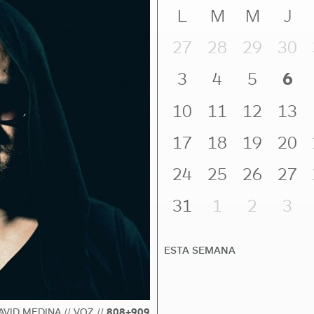
L
M
M
J
27
28
29
30
3
4
5
6
10
11
12
13
17
18
19
20
24
25
26
27
31
1
2
3
ESTA SEMANA
AVID MEDINA // VOZ //
808+909