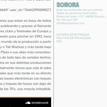
426669" user_id="76462995@N02”]
@ de los contenidos de sus autores
Todos los derechos reservados
Ribera de Axpe, nº27, 48950 Erandio
Tel: 944 647 097
tores que estan en boca de todos
info@salasonora.com
 publicando y gracias al flamante
es clubs y festivales de Europa y
COMPRA DE ENTRADAS
esión para pinchar en 1993, hace
POLÍTICA DE PRIVACIDAD
FAQ
l mundo de la producción a partir
ty o Tali Wackas y más tarde bajo
 Plaex o sus alias más conocidos:
a de todo tipo de sonidos techno,
ina en sus distintas producciones
talmente únicos que solo él sabe
cales que más tarde en su directo
as bases electrónicas con toques
as y toques de house con algo de
de los 70′s. una mezcla imbatible.