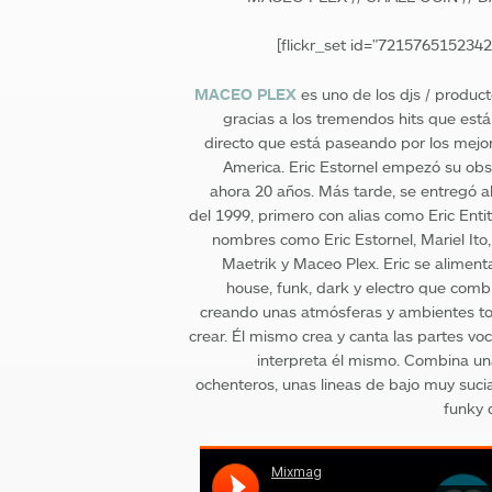
[flickr_set id="72157651523
MACEO PLEX
es uno de los djs / produc
gracias a los tremendos hits que está
directo que está paseando por los mejor
America. Eric Estornel empezó su obs
ahora 20 años. Más tarde, se entregó a
del 1999, primero con alias como Eric Enti
nombres como Eric Estornel, Mariel Ito,
Maetrik y Maceo Plex. Eric se aliment
house, funk, dark y electro que comb
creando unas atmósferas y ambientes to
crear. Él mismo crea y canta las partes vo
interpreta él mismo. Combina un
ochenteros, unas lineas de bajo muy suci
funky 