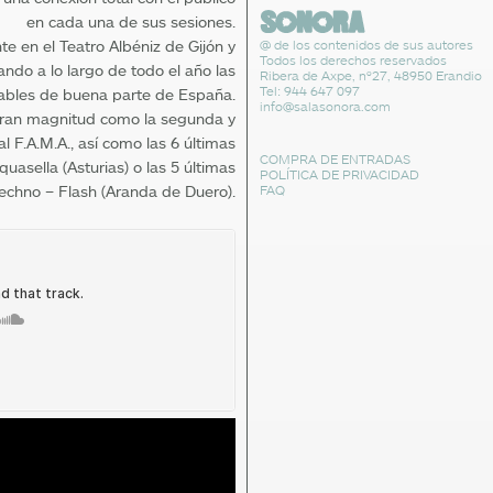
en cada una de sus sesiones.
@ de los contenidos de sus autores
nte en el Teatro Albéniz de Gijón y
Todos los derechos reservados
ando a lo largo de todo el año las
Ribera de Axpe, nº27, 48950 Erandio
Tel: 944 647 097
tables de buena parte de España.
info@salasonora.com
gran magnitud como la segunda y
al F.A.M.A., así como las 6 últimas
COMPRA DE ENTRADAS
quasella (Asturias) o las 5 últimas
POLÍTICA DE PRIVACIDAD
FAQ
echno – Flash (Aranda de Duero).