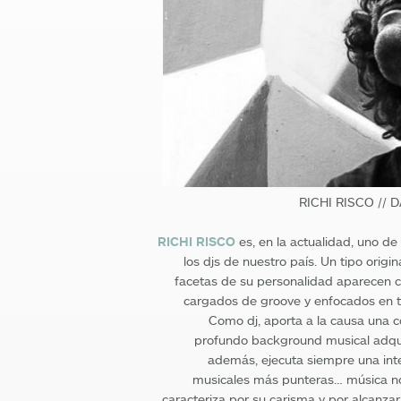
RICHI RISCO // 
RICHI RISCO
es, en la actualidad, uno de
los djs de nuestro país. Un tipo origi
facetas de su personalidad aparecen c
cargados de groove y enfocados en t
Como dj, aporta a la causa una c
profundo background musical adquir
además, ejecuta siempre una inte
musicales más punteras… música no 
caracteriza por su carisma y por alcanzar