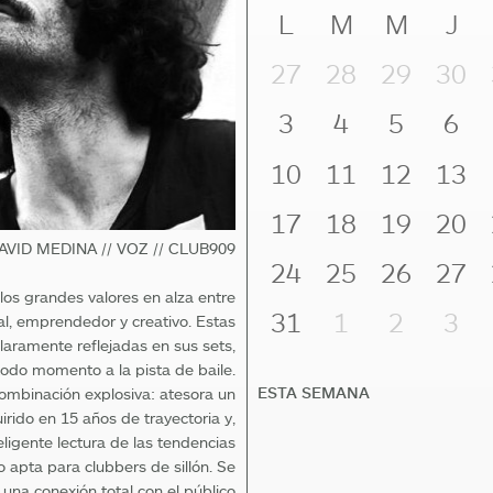
L
M
M
J
27
28
29
30
3
4
5
6
10
11
12
13
17
18
19
20
DAVID MEDINA // VOZ // CLUB909
24
25
26
27
 los grandes valores en alza entre
31
1
2
3
nal, emprendedor y creativo. Estas
laramente reflejadas en sus sets,
odo momento a la pista de baile.
ESTA SEMANA
ombinación explosiva: atesora un
ido en 15 años de trayectoria y,
ligente lectura de las tendencias
apta para clubbers de sillón. Se
 una conexión total con el público