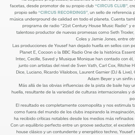
facetas, desde promotor de su propio club
“CIRCUS CLUB”
, c
propio sello
“CIRCUS RECORDINGS”
, un sello de referencia 
música underground de calidad en todo el planeta. Cuenta tam
programa de radio “21st Century House Music Radio” y es
talentoso productor de nuevas promesas como Seth Troxler
Coles y Jamie Jones, entre ot
Las producciones de Yousef han dejado huella en sellos con p
Planet E, Cocoon o la BBC Radio One de la histórica Essent
Intec, Cecille, Saved y Musique Monique han contado con él,
junto con artistas del nivel de Sven Vath, Carl Cox, Ritchie 
Dice, Luciano, Ricardo Vilalobos, Laurent Garnier (DJ & Live), 
Adam Beyer y un sinfín 
Más allá de las obvias influencias de la pista de baile hay 
huella, resultante de la variedad de culturas internacionales y d
po
El resultado es completamente cosmopolita y nos estimula t
como fuera del mundo de los clubs inspirando la imaginación,
ha recibido críticas notables desde los medios más refinados 
Con un equilibrio perfecto entre un groove seductor, el excelen
house clásico y un contundente y energético techno, Yousef 